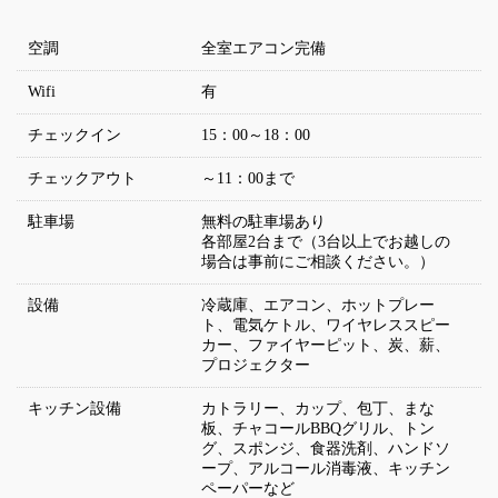
空調
全室エアコン完備
Wifi
有
チェックイン
15：00～18：00
チェックアウト
～11：00まで
駐車場
無料の駐車場あり
各部屋2台まで（3台以上でお越しの
場合は事前にご相談ください。）
設備
冷蔵庫、エアコン、ホットプレー
ト、電気ケトル、ワイヤレススピー
カー、ファイヤーピット、炭、薪、
プロジェクター
キッチン設備
カトラリー、カップ、包丁、まな
板、チャコールBBQグリル、トン
グ、スポンジ、食器洗剤、ハンドソ
ープ、アルコール消毒液、キッチン
ペーパーなど