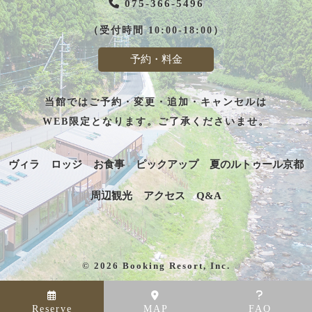
075-366-5496
（受付時間 10:00-18:00）
予約・料金
当館ではご予約・変更・追加・キャンセルは
WEB限定となります。ご了承くださいませ。
ヴィラ
ロッジ
お食事
ピックアップ
夏のルトゥール京都
周辺観光
アクセス
Q&A
© 2026 Booking Resort, Inc.
Reserve
MAP
FAQ