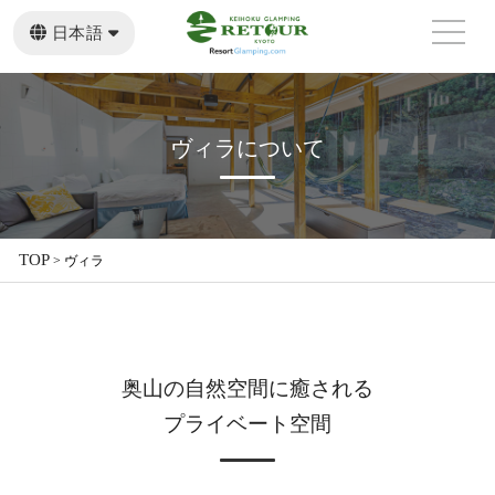
日本語
English
繁體中文
ヴィラについて
TOP
>
ヴィラ
奥山の自然空間に癒される
プライベート空間