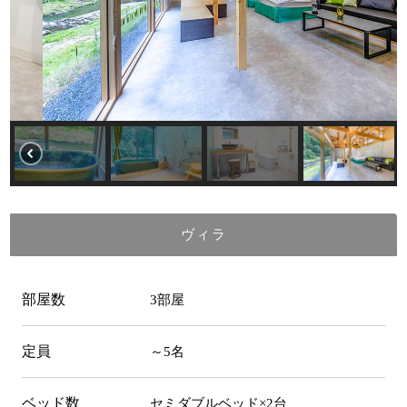
ヴィラ
部屋数
3部屋
定員
～5名
ベッド数
セミダブルベッド×2台