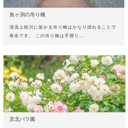
魚ヶ渕の吊り橋
清流上桂川に架かる吊り橋はかなり揺れることで
有名です。 この吊り橋は手摺り…
京北バラ園